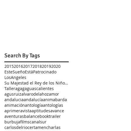
Search By Tags
2015
2016
2017
2018
2019
2020
EsteSueñoEstáPatrocinado
LosAngeles
zas
Su Majestad el Rey de los Niños Zombis
Taller
agag
aguascalientes
agusruiz
alvarodelahoz
amor
andalucia
andalucía
animabarda
animación
antología
antologías
aprimeravista
aptitudes
avance
aventuras
balance
booktrailer
burbujafilms
canalsur
carlosdelrio
certamen
charlas