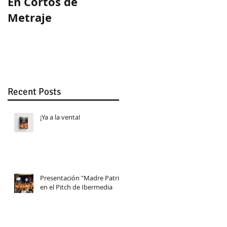
En Cortos de
Guion ganador en
Metraje
WeLab
Recent Posts
¡Ya a la venta!
Presentación "Madre Patria"
en el Pitch de Ibermedia