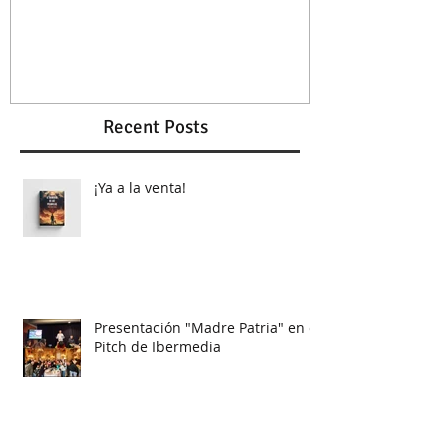
En Cortos de Metraje
Guion ganad
Recent Posts
¡Ya a la venta!
Presentación "Madre Patria" en el
Pitch de Ibermedia