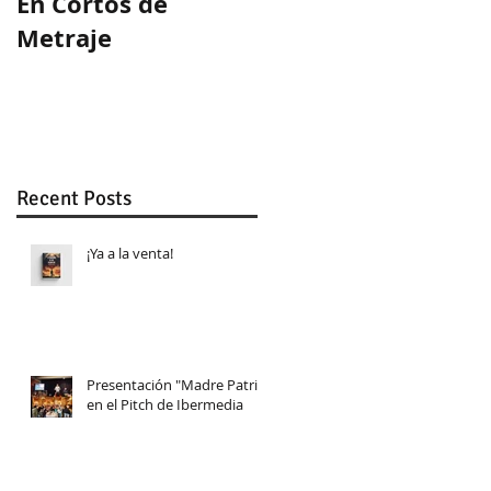
En Cortos de
Guion ganador en
Metraje
WeLab
Recent Posts
¡Ya a la venta!
Presentación "Madre Patria"
en el Pitch de Ibermedia