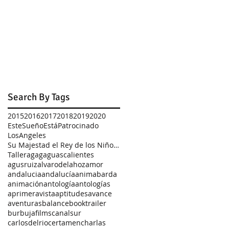
Search By Tags
2015
2016
2017
2018
2019
2020
EsteSueñoEstáPatrocinado
LosAngeles
Su Majestad el Rey de los Niños Zombis
Taller
agag
aguascalientes
agusruiz
alvarodelahoz
amor
andalucia
andalucía
animabarda
animación
antología
antologías
aprimeravista
aptitudes
avance
aventuras
balance
booktrailer
burbujafilms
canalsur
carlosdelrio
certamen
charlas