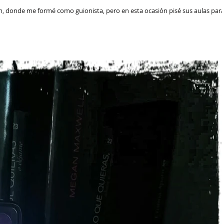
am, donde me formé como guionista, pero en esta ocasión pisé sus aulas par