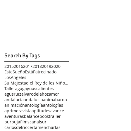
Search By Tags
2015
2016
2017
2018
2019
2020
EsteSueñoEstáPatrocinado
LosAngeles
Su Majestad el Rey de los Niños Zombis
Taller
agag
aguascalientes
agusruiz
alvarodelahoz
amor
andalucia
andalucía
animabarda
animación
antología
antologías
aprimeravista
aptitudes
avance
aventuras
balance
booktrailer
burbujafilms
canalsur
carlosdelrio
certamen
charlas