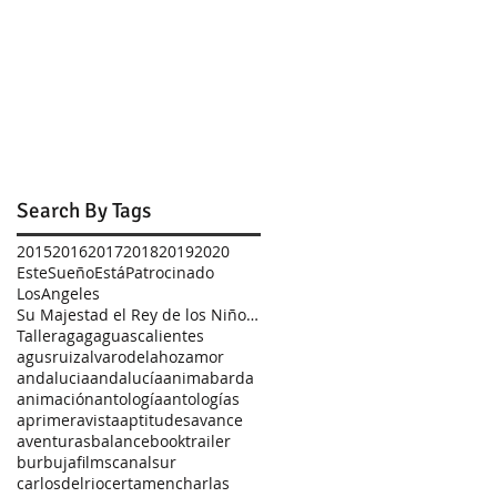
Search By Tags
2015
2016
2017
2018
2019
2020
EsteSueñoEstáPatrocinado
LosAngeles
Su Majestad el Rey de los Niños Zombis
Taller
agag
aguascalientes
agusruiz
alvarodelahoz
amor
andalucia
andalucía
animabarda
animación
antología
antologías
aprimeravista
aptitudes
avance
aventuras
balance
booktrailer
burbujafilms
canalsur
carlosdelrio
certamen
charlas