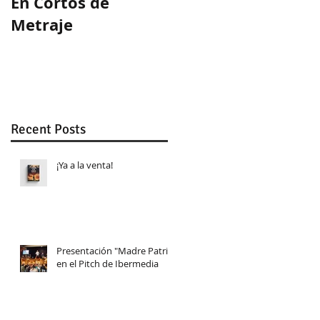
En Cortos de
Guion ganador en
Metraje
WeLab
Recent Posts
¡Ya a la venta!
Presentación "Madre Patria"
en el Pitch de Ibermedia