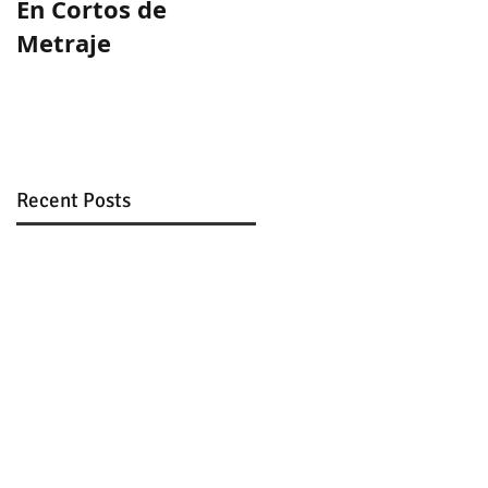
En Cortos de
Guion ganador en
Metraje
WeLab
Recent Posts