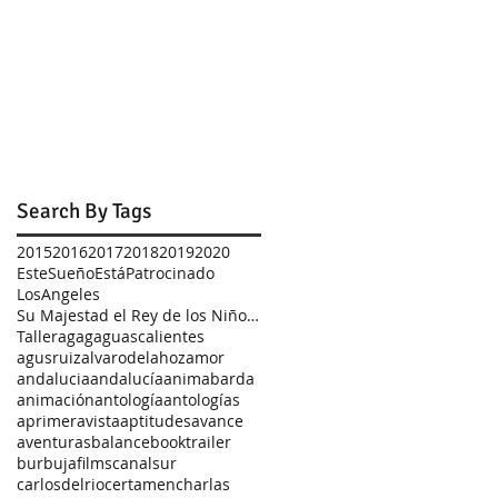
Search By Tags
2015
2016
2017
2018
2019
2020
EsteSueñoEstáPatrocinado
LosAngeles
Su Majestad el Rey de los Niños Zombis
Taller
agag
aguascalientes
agusruiz
alvarodelahoz
amor
andalucia
andalucía
animabarda
animación
antología
antologías
aprimeravista
aptitudes
avance
aventuras
balance
booktrailer
burbujafilms
canalsur
carlosdelrio
certamen
charlas