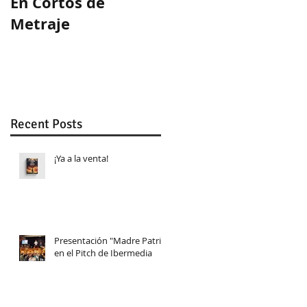
En Cortos de
Guion ganador en
Metraje
WeLab
Recent Posts
¡Ya a la venta!
Presentación "Madre Patria"
en el Pitch de Ibermedia