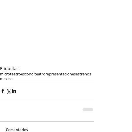
Etiquetas:
microteatro
esconditeatro
representaciones
estrenos
mexico
Comentarios