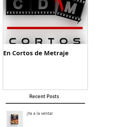
En Cortos de Metraje
Guion ganad
Recent Posts
¡Ya a la venta!