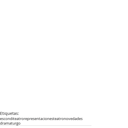
Etiquetas:
esconditeatro
representaciones
teatro
novedades
dramaturgo