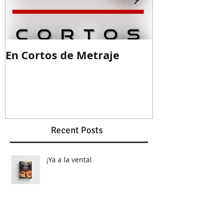
En Cortos de Metraje
Guion ganad
Recent Posts
¡Ya a la venta!