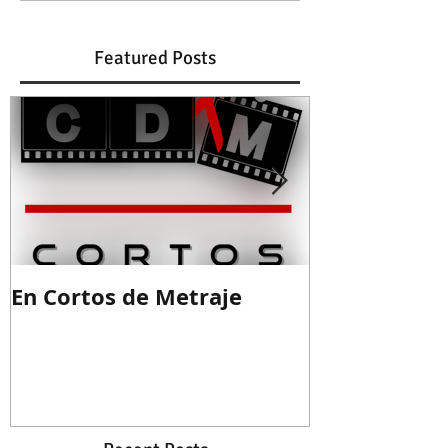
Featured Posts
En Cortos de Metraje
Guion ganad