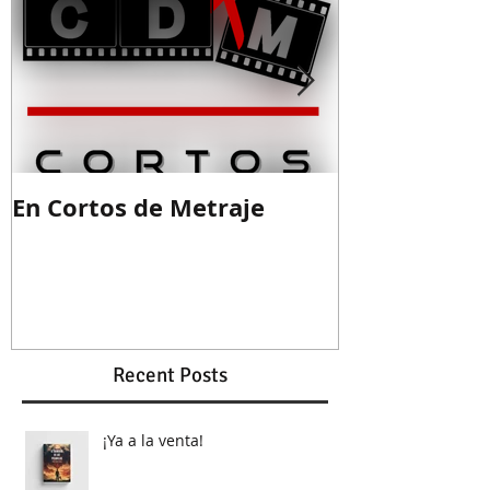
En Cortos de Metraje
Guion ganad
Recent Posts
¡Ya a la venta!