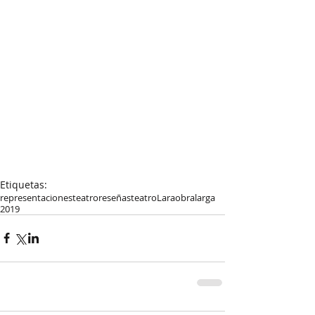
Etiquetas:
representaciones
teatro
reseñas
teatroLara
obralarga
2019