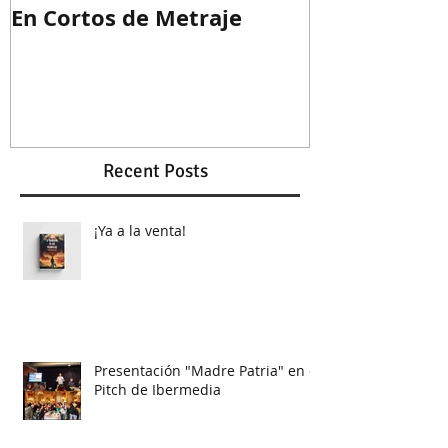
En Cortos de Metraje
Guion ganad
Recent Posts
¡Ya a la venta!
Presentación "Madre Patria" en el
Pitch de Ibermedia