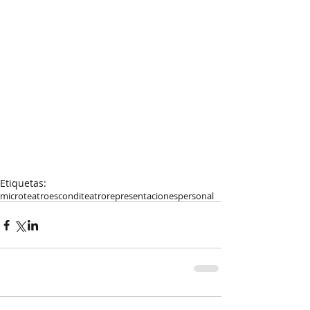
Etiquetas:
microteatro
esconditeatro
representaciones
personal