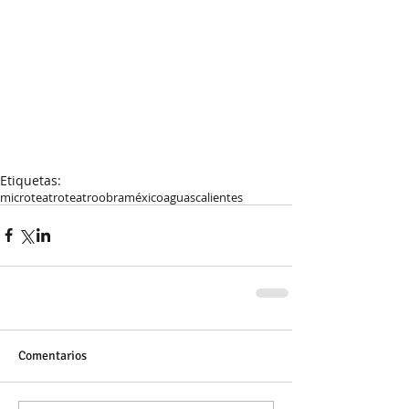
Etiquetas:
microteatro
teatro
obra
méxico
aguascalientes
Comentarios