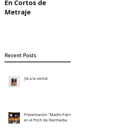
En Cortos de
Guion ganador en
Metraje
WeLab
Recent Posts
¡Ya a la venta!
Presentación "Madre Patria"
en el Pitch de Ibermedia