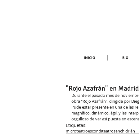
INICIO
BIO
"Rojo Azafrán" en Madrid
Durante el pasado mes de noviembre 
obra "Rojo Azafrán", dirigida por Die
Pude estar presente en una de las rep
magnífico, dinámico, ágil, y las int
orgulloso de ver así puesta en escen
Etiquetas:
microteatro
esconditeatro
sanchidrián